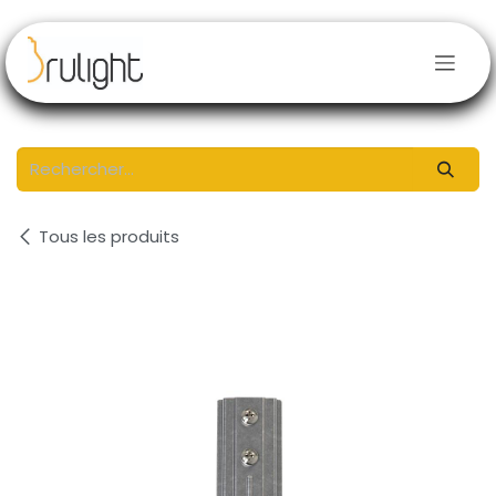
Se rendre au contenu
Tous les produits