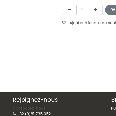
Ajouter à la liste de sou
Rejoignez-nous
B
Contactez-nous
Il
+32 (0)81 735 052