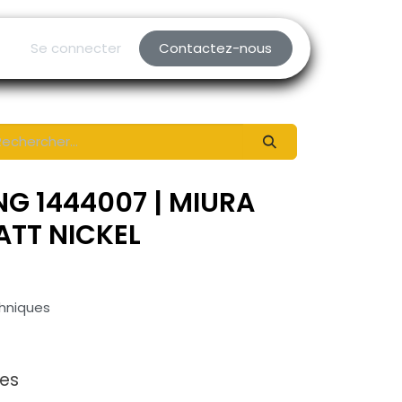
Se connecter
Contactez-nous
NG 1444007 | MIURA
ATT NICKEL
chniques
xes