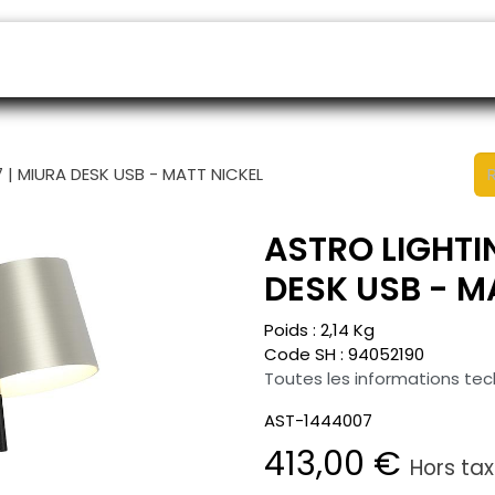
endeurs
Rendez-vous
B2B shop
SAV
 | MIURA DESK USB - MATT NICKEL
ASTRO LIGHTI
DESK USB - M
Poids :
2,14
Kg
Code SH :
94052190
Toutes les informations te
AST-1444007
413,00
€
Hors ta