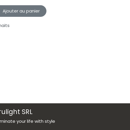
Ajouter au panier
haits
rulight SRL
luminate your life with style