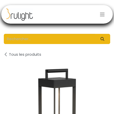
Se rendre au contenu
Tous les produits