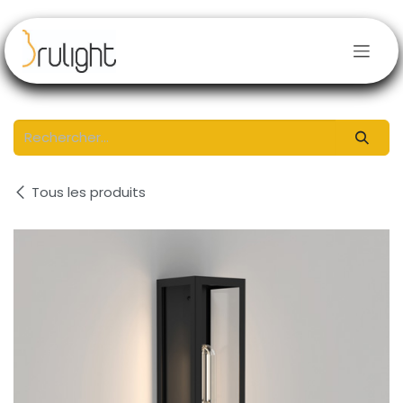
Se rendre au contenu
Tous les produits