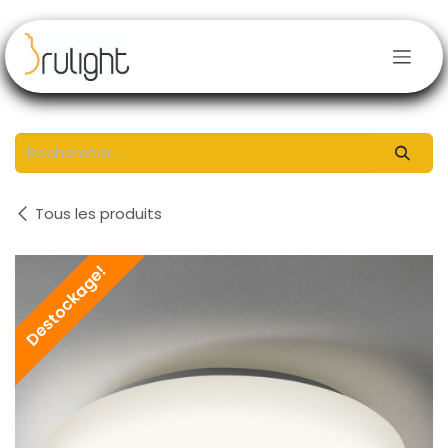
Se rendre au contenu
Tous les produits
Destockage!