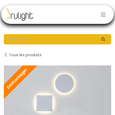
Se rendre au contenu
Tous les produits
Destockage!