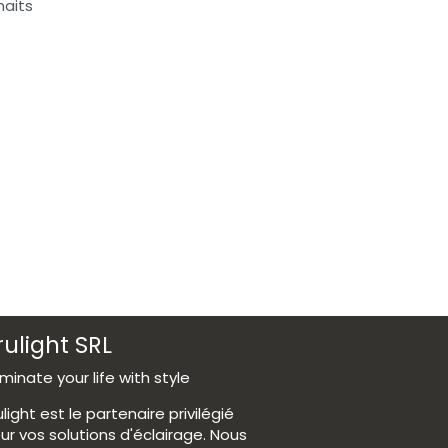
haits
rulight SRL
luminate your life with style
ulight est le partenaire privilégié
ur vos solutions d'éclairage. Nous