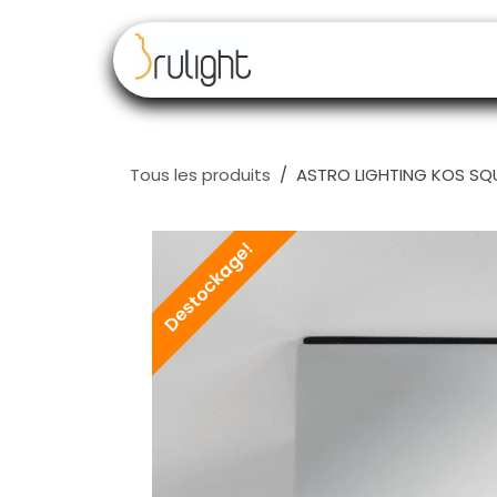
Se rendre au contenu
Nos marques
Rev
Tous les produits
ASTRO LIGHTING KOS SQ
Destockage!