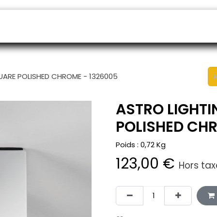
endeurs
Rendez-vous
B2B shop
SAV
UARE POLISHED CHROME - 1326005
ASTRO LIGHT
POLISHED CHR
Poids :
0,72
Kg
123,00
€
Hors tax