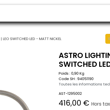
endeurs
Rendez-vous
B2B shop
SAV
| LEO SWITCHED LED - MATT NICKEL
ASTRO LIGHTIN
SWITCHED LED
Poids :
0,90
Kg
Code SH :
94051190
Toutes les informations te
AST-1295002
416,00
€
Hors ta