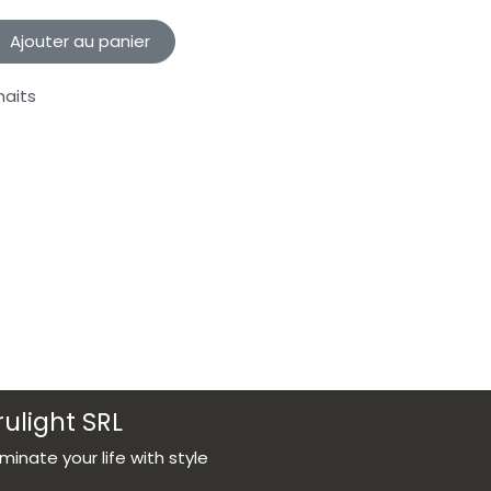
Ajouter au panier
haits
rulight SRL
luminate your life with style