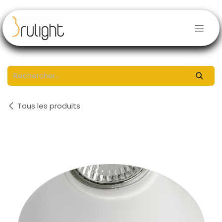
Se rendre au contenu
Tous les produits