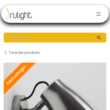
Se rendre au contenu
Tous les produits
Destockage!