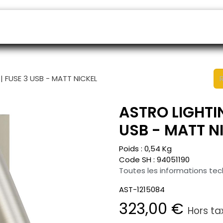
endeurs
Rendez-vous
B2B shop
SAV
| FUSE 3 USB - MATT NICKEL
ASTRO LIGHTIN
USB - MATT N
Poids :
0,54
Kg
Code SH :
94051190
Toutes les informations te
AST-1215084
323,00
€
Hors ta