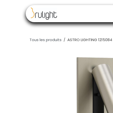
Se rendre au contenu
Nos marques
Rev
Tous les produits
ASTRO LIGHTING 1215084 