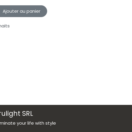
Ajouter au panier
haits
rulight SRL
luminate your life with style