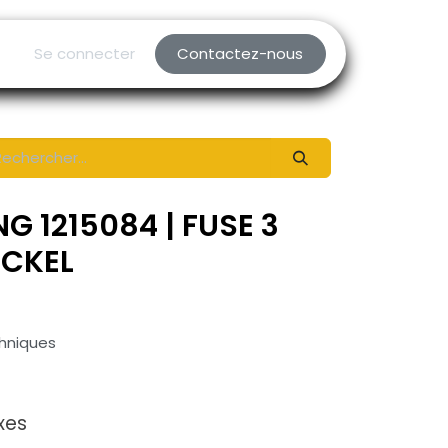
Se connecter
Contactez-nous
G 1215084 | FUSE 3
ICKEL
chniques
xes