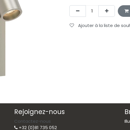
Ajouter à la liste de sou
Rejoignez-nous
B
Contactez-nous
Il
+32 (0)81 735 052