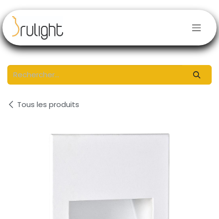
Se rendre au contenu
Tous les produits