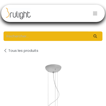
Se rendre au contenu
Tous les produits