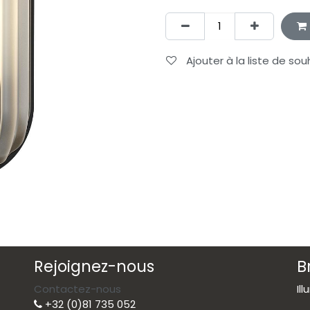
Ajouter à la liste de sou
Rejoignez-nous
B
Contactez-nous
Il
+32 (0)81 735 052