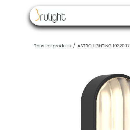
Se rendre au contenu
Nos marques
Rev
Tous les produits
ASTRO LIGHTING 1032007