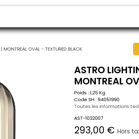
endeurs
Rendez-vous
B2B shop
SAV
 | MONTREAL OVAL - TEXTURED BLACK
ASTRO LIGHTI
MONTREAL OV
Poids :
1,25
Kg
Code SH :
94051990
Toutes les informations te
AST-1032007
293,00
€
Hors ta