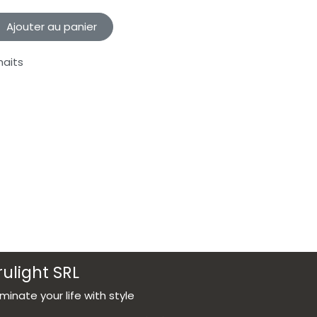
Ajouter au panier
haits
rulight SRL
luminate your life with style