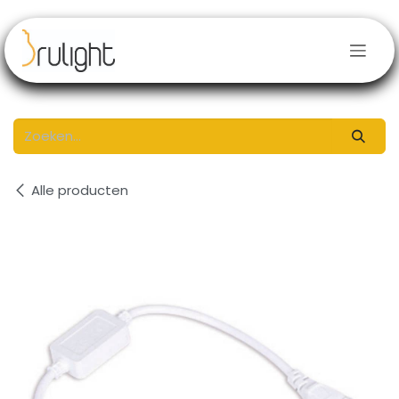
Overslaan naar inhoud
Alle producten